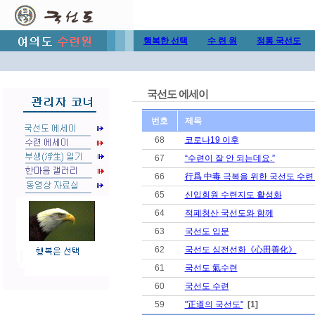
행복한 선택
수 련 원
정통 국선도
국선도 에세이
번호
제목
68
코로나19 이후
67
“수련이 잘 안 되는데요.”
66
行爲 中毒 극복을 위한 국선도 수련
65
신입회원 수련지도 활성화
64
적폐청산 국선도와 함께
63
국선도 입문
62
국선도 심전선화《心田善化》
61
국선도 氣수련
60
국선도 수련
59
"正道의 국선도"
[1]