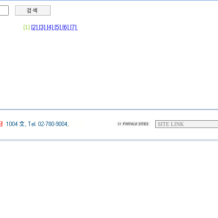
[1]
[2]
[3]
[4]
[5]
[6]
[7]