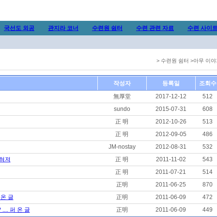
국선도 외공
관지라 코너
수련원 쉼터
수련 관련 자료
수련 사이
> 수련원 쉼터 >아무 이
작성자
등록일
조회수
無厚堂
2017-12-12
512
sundo
2015-07-31
608
正 明
2012-10-26
513
正 明
2012-09-05
486
JM-nostay
2012-08-31
532
밝혀져
正 明
2011-11-02
543
正 明
2011-07-21
514
正明
2011-06-25
870
 온 글
正明
2011-06-09
472
.. 퍼 온 글
正明
2011-06-09
449