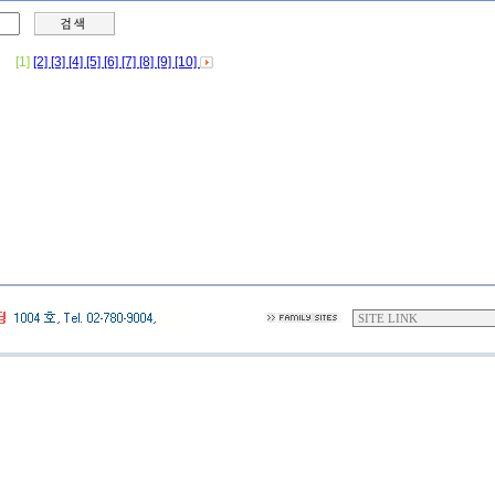
[1]
[2]
[3]
[4]
[5]
[6]
[7]
[8]
[9]
[10]