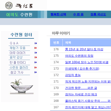
행복한 선택
수 련 원
정통 국선도
아무 이야기
번호
제목
176
男 15년 女 20년 앓다 生 마감
175
여의도 수련원의 장점
174
일본 100세 장수 노인 5만명 비결
173
인생덕목 ( 김수환 추기경)
172
감입차 효능
171
적게 먹으면 노화 지연되는 이유 
170
건강한 항문.........퍼온 글
169
잠자는 자세로 건강 체크
168
플라스틱 용기 사용상 주의 ........ 퍼
167
전자 레인지에 대해 알고 계십니까? ..